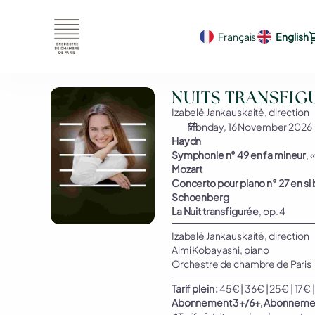
Seat
selection
Français
Current
English
on
Language
map
[Théâtre
du
NUITS
NUITS TRANSFIG
Châtelet
TRANSFIGURÉES
Izabelė Jankauskaitė, direction
|
Monday, 16 November 2026
16.11.2026
Haydn
-
Symphonie n° 49 en fa mineur
, 
20:00
Mozart
|
Concerto pour piano n° 27 en si
NUITS
Schoenberg
TRANSFIGURÉES]
La Nuit transfigurée
, op. 4
-
Izabelė Jankauskaitė, direction
Orchestre
Aimi Kobayashi, piano
de
Orchestre de chambre de Paris
chambre
de
Tarif plein :
45€ | 36€ | 25€ | 17€ |
Paris
Abonnement 3+/6+, Abonnement g