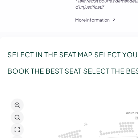
*Tarif réduit pour les demandeur
d'un justificatif
More information
SELECT IN THE SEAT MAP
SELECT YOU
BOOK THE BEST SEAT
SELECT THE BE
Select
in
the
seat
map