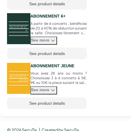
See product details
ABONNEMENT 6+
A partir de 6 concerts , bénéficiez
de 20 à 40% de réduction suivant
la salle. Choisissez librement vos
concerts parmi les programmes
See more
proposés dans la saison.
See product details
ABONNEMENT JEUNE
Vous avez 28 ans ou moins ?
Choississez 3 à 6 concerts à 5€,
9€ ou 10€ la place suivant la salle
(hors concerts lyriques et
See more
productions extérieures).
See product details
Page
© 2026 SecuTix
Created by SecuTix