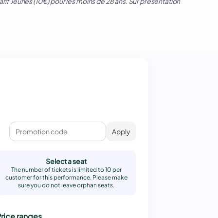
rif Jeunes (10€) pour les moins de 28 ans. Sur présentation
Apply
Select a seat
The number of tickets is limited to 10 per
customer for this performance. Please make
sure you do not leave orphan seats.
rice ranges