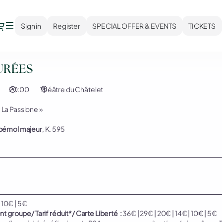
Dialog
Sign in
Register
SPECIAL OFFER & EVENTS
TICKETS
URÉES
20:00
Théâtre du Châtelet
« La Passione »
 bémol majeur
, K. 595
 10€ | 5
€
roupe/ Tarif réduit*/ Carte Liberté :
36€ | 29€ | 20€ | 14€ | 10€ | 5€