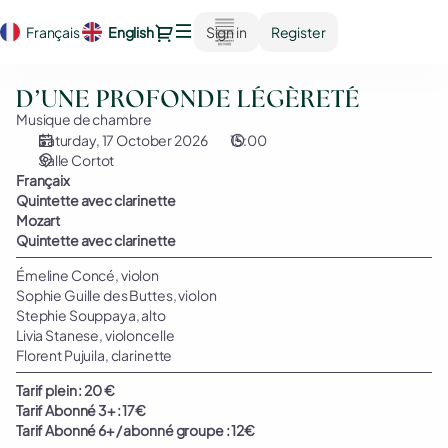
Seat
Dialog
Français
Current
English
Sign in
Register
selection
Language
[Salle
Cortot
D’UNE
D’UNE PROFONDE LÉGÈRETÉ
|
PROFONDE
Musique de chambre
17.10.2026
LÉGÈRETÉ
Saturday, 17 October 2026
15:00
-
Salle Cortot
15:00
Françaix
|
Quintette avec clarinette
D’UNE
Mozart
PROFONDE
Quintette avec clarinette
LÉGÈRETÉ]
-
Émeline Concé, violon
Sophie Guille des Buttes, violon
Orchestre
Stephie Souppaya, alto
de
Livia Stanese, violoncelle
chambre
Florent Pujuila, clarinette
de
Paris
Tarif plein : 20 €
Tarif Abonné 3+ : 17€
Tarif Abonné 6+ / abonné groupe : 12€