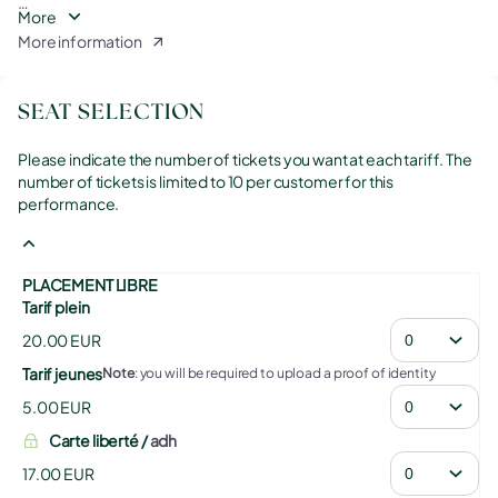
More
Sur présentation d'un justificatif :
More information
- Tarif réduit pour les personnes en situation de handicap, Pass 17 :
17€
- Tarif jeunes pour les moins de 28 ans : 5€
SEAT SELECTION
- Tarif pour les minimas sociaux, demandeurs d'emploi : 5€
- Tarif structure du champ social - 5€ : nous contacter au 09 70 80
80 70
Please indicate the number of tickets you want at each tariff. The
number of tickets is limited to 10 per customer for this
performance.
PLACEMENT LIBRE
Tarif plein
20
.
00
EUR
Tarif jeunes
Note
: you will be required to upload a proof of identity
5
.
00
EUR
Carte liberté
adh
17
.
00
EUR