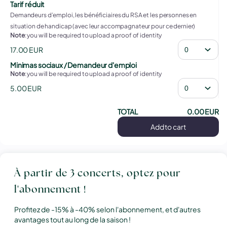
Tarif réduit
Demandeurs d’emploi, les bénéficiaires du RSA et les personnes en
situation de handicap (avec leur accompagnateur pour ce dernier)
Note
: you will be required to upload a proof of identity
17
.
00
EUR
Minimas sociaux / Demandeur d'emploi
Note
: you will be required to upload a proof of identity
5
.
00
EUR
TOTAL
0
.
00
EUR
Add to cart
À partir de 3 concerts, optez pour
l'abonnement !
Profitez de -15% à -40% selon l'abonnement, et d'autres
avantages tout au long de la saison !