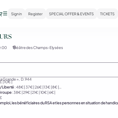
Dialog
Sign in
Register
SPECIAL OFFER & EVENTS
TICKETS
EURS
0:00
Théâtre des Champs-Elysées
la Grande », D. 944
€ | 10€ |
/ Liberté
: 48€ | 37€ | 26€ | 13€ | 8€ |
Groupe
: 38€ | 29€ | 21€ | 10€ | 6€ |
€
emploi, les bénéficiaires du RSA et les personnes en situation de handi