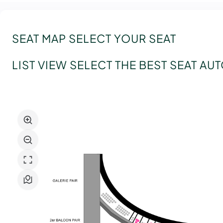
Paris
SEAT MAP
SELECT YOUR SEAT
LIST VIEW
SELECT THE BEST SEAT AU
Seat
map