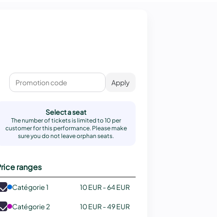
Apply
Select a seat
The number of tickets is limited to 10 per
customer for this performance. Please make
sure you do not leave orphan seats.
rice ranges
Catégorie 1
10 EUR - 64 EUR
Catégorie 2
10 EUR - 49 EUR